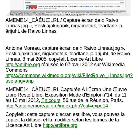
AMEME14_CÀÉUŒLRL / Capture écran de « Raivo
Linnas.jpg », Eesti ajakirjanik, riigiametnik, teadlane ja
ärijuht, de Raivo Linnas
Antoine Moreau, capture écran de « Raivo Linnas.jpg »,
Eesti ajakirjanik, riigiametnik, teadlane ja ärijuht, de Raivo
Linnas, 3 mai 2005, copyleft Licence Art Libre
http://artlibre.org
réalisée le 07 avril 2012 sur Wikimedia
Commons
https://commons.wikimedia.org/wiki/File:Raivo_Linnas.jpg?
uselang=anp
AMEME14_CÀÈUŒLRL Capturée À l'Écran Une Œuvre
Libre Reste Libre. Exposition Mode d'Emploi n°14, du 11
au 13 mai 2012,
En cours
, 56 rue de la Réunion, Paris.
http://antoinemoreau.org/index.php?cat=expo14
Copyleft : cette capture d'écran est libre, vous pouvez la
copier, la diffuser et la modifier selon les termes de la
Licence Art Libre
http://artlibre.org