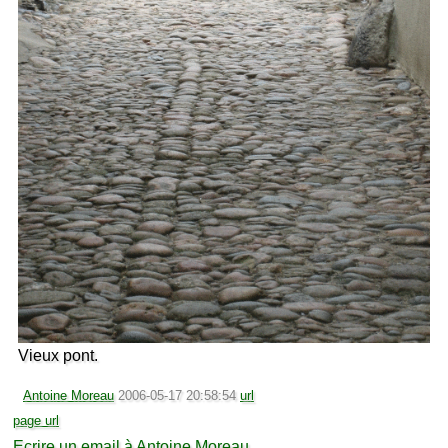
Vieux pont.
Antoine Moreau
2006-05-17 20:58:54
url
page url
Ecrire un email à Antoine Moreau