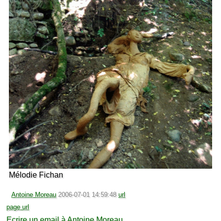
Mélodie Fichan
Antoine Moreau
2006-07-01 14:59:48
url
page url
Ecrire un email à Antoine Moreau