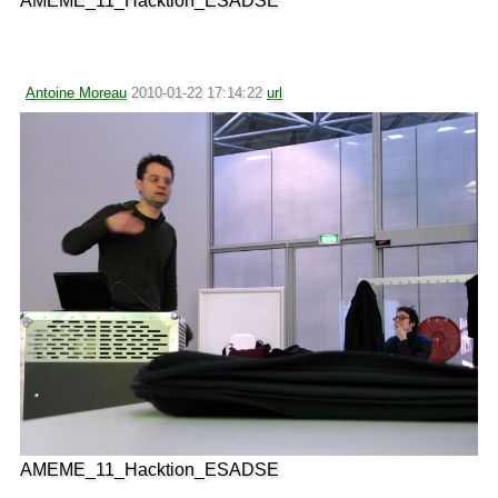
AMEME_11_Hacktion_ESADSE
Antoine Moreau
2010-01-22 17:14:22
url
AMEME_11_Hacktion_ESADSE