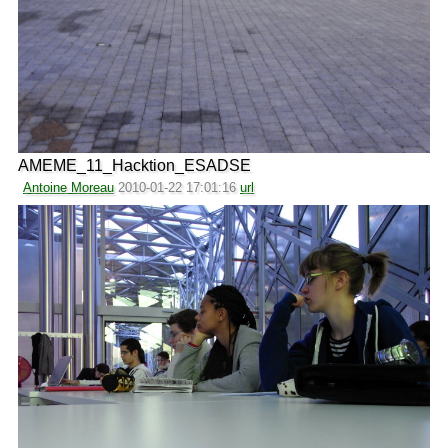
AMEME_11_Hacktion_ESADSE
Antoine Moreau
2010-01-22 17:01:16
url