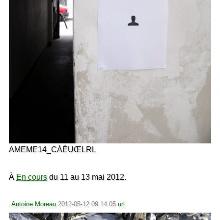
AMEME14_CÀÉUŒLRL
À
En cours
du 11 au 13 mai 2012.
Antoine Moreau
2012-05-12 09:14:05
url