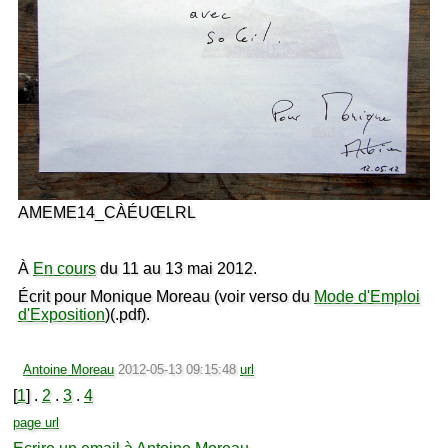
AMEME14_CÀÉUŒLRL
À
En cours
du 11 au 13 mai 2012.
Écrit pour Monique Moreau (voir verso du
Mode d'Emploi
d'Exposition
)(.pdf).
Antoine Moreau
2012-05-13 09:15:48
url
[
1
] .
2
.
3
.
4
page url