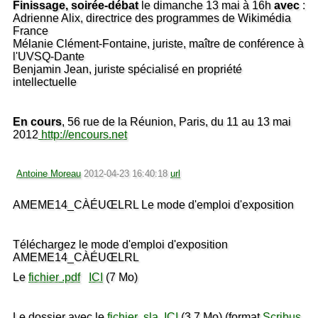
Finissage, soirée-débat
le dimanche 13 mai à 16h
avec
:
Adrienne Alix, directrice des programmes de Wikimédia
France
Mélanie Clément-Fontaine, juriste, maître de conférence à
l'UVSQ-Dante
Benjamin Jean, juriste spécialisé en propriété
intellectuelle
En cours
, 56 rue de la Réunion, Paris, du 11 au 13 mai
2012
http://encours.net
Antoine Moreau
2012-04-23 16:40:18
url
AMEME14_CÀÉUŒLRL Le mode d'emploi d'exposition
Téléchargez le mode d'emploi d'exposition
AMEME14_CÀÉUŒLRL
Le
fichier .pdf
ICI
(7 Mo)
Le dossier avec le
fichier .sla
ICI
(3,7 Mo)
(format
Scribus
,