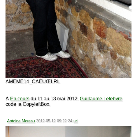
AMEME14_CÀÉUŒLRL
À
En cours
du 11 au 13 mai 2012.
Guillaume Lefebvre
code la CopyleftBox.
Antoine Moreau
2012-05-12 09:22:24
url