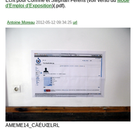
Écrit pour Corinne et Stephan Ferens (voir verso du
Mode
d'Emploi d'Exposition
)(.pdf).
Antoine Moreau
2012-05-12 09:34:25
url
AMEME14_CÀÉUŒLRL