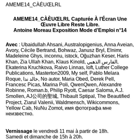
AMEME14_CÀÉUŒLRL
AMEME14_CÀÈUŒLRL Capturée À l'Écran Une
Œuvre Libre Reste Libre.
Antoine Moreau Exposition Mode d'Emploi n°14
Avec
: Ubaidullah Ahsani, Australopigenius, Anna Aveian,
Avory, Cécile Bertrand, Bohwaz, Janusz Bryl, Elnimr,
Madeleine Ghys, inconnu, istock, Oğuzhan Keser, Haris
Khan, Zia Ullah Khan, Klaus Kinold, الفارس الذهبي,
Ekaterina Kruchkova, Raivo Linnas, loft, Luther College
Publications, Masterton2009, My self, Pablo Melara
Roque, خالد ندا, No autor, Maria Obed, Derek Pell,
Francesc Picas, Marina Poli, QwenQwen, Alexandre
Robinne, Roman.b, Philip Ryott, Caesar Saloma, A.J.
Smollen, AJ公司的聖城, Thibault Sptipal, The Beautified
Project, Ziarul Valenii, Waldmensch, Wikicommons,
Yellow Cab, NuNu Zomot, имя фотографа мне
неизвестно.
Vernissage
le vendredi 11 mai à partir de 18h.
Samedi et dimanche de 15h à 20h.