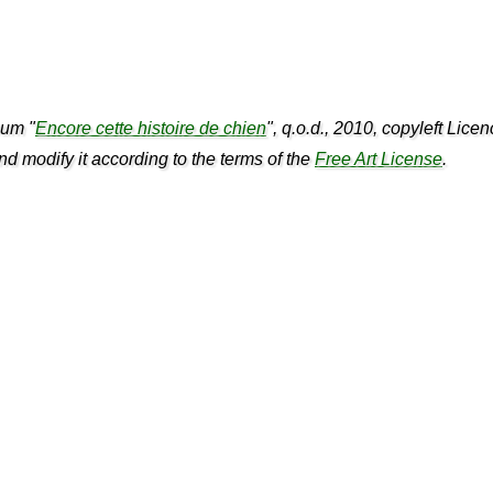
bum "
Encore cette histoire de chien
", q.o.d., 2010, copyleft Licen
 and modify it according to the terms of the
Free Art License
.