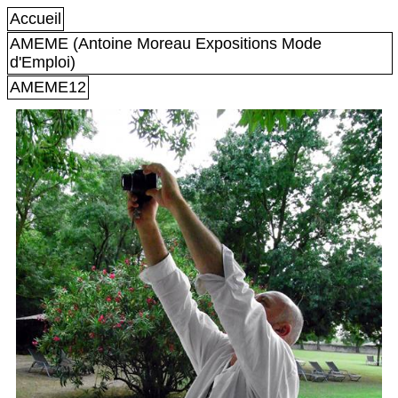
Accueil
AMEME (Antoine Moreau Expositions Mode
d'Emploi)
AMEME12