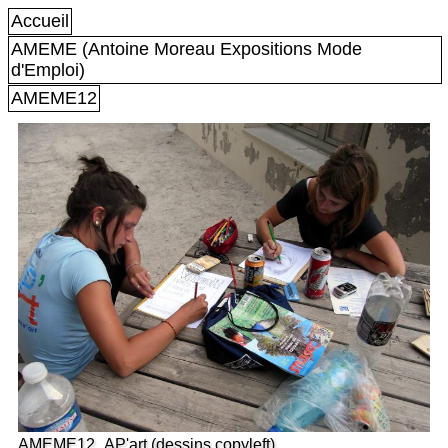
Accueil
AMEME (Antoine Moreau Expositions Mode
d'Emploi)
AMEME12
AMEME12_AP'art (dessins copyleft)