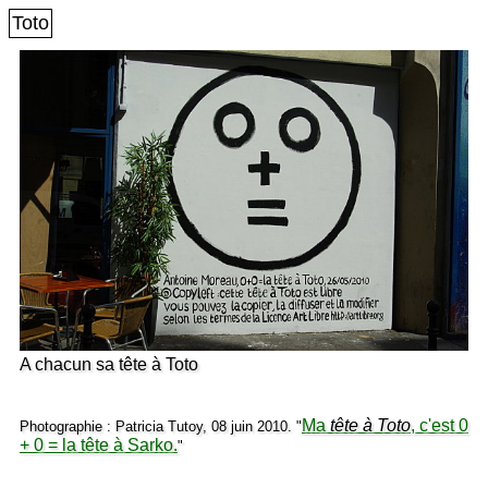
Toto
A chacun sa tête à Toto
Ma
tête à Toto
, c'est 0
Photographie : Patricia Tutoy, 08 juin 2010. "
+ 0 = la tête à Sarko.
"