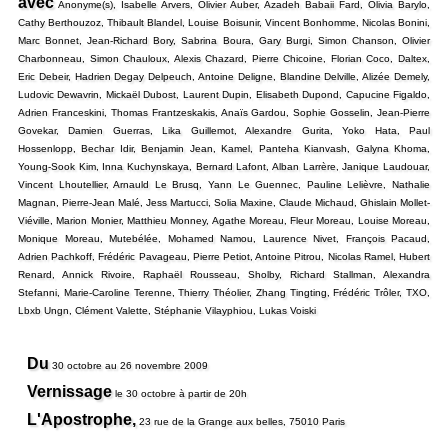
avec
Anonyme(s), Isabelle Arvers, Olivier Auber, Azadeh Babaii Fard, Olivia Barylo,
Cathy Berthouzoz, Thibault Blandel, Louise Boisunir, Vincent Bonhomme, Nicolas Bonini,
Marc Bonnet, Jean-Richard Bory, Sabrina Boura, Gary Burgi, Simon Chanson, Olivier
Charbonneau, Simon Chauloux, Alexis Chazard, Pierre Chicoine, Florian Coco, Daltex,
Eric Debeir, Hadrien Degay Delpeuch, Antoine Deligne, Blandine Delville, Alizée Demely,
Ludovic Dewavrin, Mickaël Dubost, Laurent Dupin, Elisabeth Dupond, Capucine Figaldo,
Adrien Franceskini, Thomas Frantzeskakis, Anaïs Gardou, Sophie Gosselin, Jean-Pierre
Govekar,
Damien Guerras,
Lika Guillemot, Alexandre Gurita, Yoko Hata, Paul
Hossenlopp, Bechar Idir, Benjamin Jean, Kamel, Panteha Kianvash, Galyna Khoma,
Young-Sook Kim, Inna Kuchynskaya, Bernard Lafont, Alban Larrère, Janique Laudouar,
Vincent Lhoutellier, Arnauld Le Brusq, Yann Le Guennec, Pauline Lelièvre, Nathalie
Magnan, Pierre-Jean Malé, Jess Martucci, Solia Maxine, Claude Michaud, Ghislain Mollet-
Viéville, Marion Monier, Matthieu Monney, Agathe Moreau, Fleur Moreau, Louise Moreau,
Monique Moreau, Mutebélée, Mohamed Namou, Laurence Nivet, François Pacaud,
Adrien Pachkoff, Frédéric Pavageau, Pierre Petiot, Antoine Pitrou, Nicolas Ramel, Hubert
Renard, Annick Rivoire, Raphaël Rousseau, Sholby, Richard Stallman, Alexandra
Stefanni, Marie-Caroline Terenne, Thierry Théolier, Zhang Tingting, Frédéric Trôler, TXO,
Lbxb Ungn, Clément Valette, Stéphanie Vilayphiou, Lukas Voiski
Du
30 octobre au 26 novembre 2009
Vernissage
le 30 octobre à partir de 20h
L'Apostrophe,
23 rue de la Grange aux belles, 75010 Paris