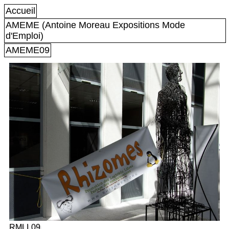
Accueil
AMEME (Antoine Moreau Expositions Mode
d'Emploi)
AMEME09
RMLL09