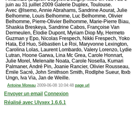
juin au 31 juillet 2009 Galerie Duplex, Toulouse.
Avec @lsemo, Annie Abrahams, Sandrine Aourat, Julie
Belhomme, Louis Belhomme, Luc Belhomme, Olivier
Belhomme, Pierre-Olivier Belhomme, Marie-Pierre Biau,
Shaskia Breskeya, Sandrine Cabos, Françoise Van
Dermeulen, Élodie Dupont, Myriam Diop My, Hermeto
Guzman y Epo, Nicolas Frespech, Nikki Frespech, Yoko
Hata, Ed Huo, Sébastien Le Roi, Maryvonne Lexington,
Carolina Lolas, Laurent Lombardo, Valery Lorenzo, Lydie
Lutran, Hoone Garwa, Lina Mc Grea, Carole Honnart,
Julie Morel, Melenaite Noata, Carole Nosella, Kumari
Palmaner, André Pin, Joanie Rancier, Olivier Rousseau,
Émile Sacré, John Smithson Smith, Rodlphe Sueur, Ibxb
Ungn, Iva Via, Jan de Weille.
Antoine Moreau
2009-06-08 10:04:48
page url
Envoyer un email
Connexion
Réalisé avec Ulyxex 1.6.6.1