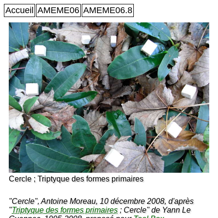
Accueil
AMEME06
AMEME06.8
Cercle ; Triptyque des formes primaires
"Cercle", Antoine Moreau, 10 décembre 2008, d'après
"
Triptyque des formes primaires
; Cercle" de Yann Le