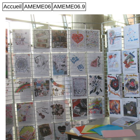
Accueil
AMEME06
AMEME06.9