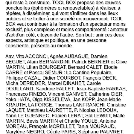
qui reste à construire. TOOL BOX propose des œuvres
ponctuelles (éphémères et renouvelables) à réaliser, à
répéter, à disséminer, qui vont s'infiltrer dans les lieux
publics et se frotter à une société en mouvement. TOOL
BOX veut contribuer à la formation d'un spectateur moins
exclusif, plus complexe et moins compartimenté : amateur
d'art d'un côté, citoyen de l'autre. Son but : unir ces deux
aspects, artistique et politique, en une personne
consciente, présente au monde.
Aav, Vito ACCONCI, Agnès AUBAGUE, Damien
BEGUET, Alain BERNARDINI, Patrick BERNIER et Olive
MARTIN, Lilian BOURGEAT, Bernard CALET, Elodie
CARRÉ et Pascal SÉMUR : La Cantine Populaire,
Philippe CAZAL, Didier COURBOT, François DECK,
Micha DERIDDER, Marcel DINAHET, Carole
DOUILLARD, Sandrine FALLET, Jean-Baptiste FARKAS,
Francesco FINIZIO, Vincent GANIVET, Catherine GIER,
Yoko HATA, Olga KISSELEVA, Jan KOPP, Jean-Marie
KRAUTH, LA FORGE, Thomas LANFRANCHI, Christine
LAQUET, Matthieu LAURETTE, P. Nicolas LEDOUX,
Yann LE GUENNEC, Fabien LERAT, Sol LEWITT, Malte
MARTIN, Bevis MARTIN et Charlie YOULE, Antoine
MOREAU, François MORELLET, Tania MOURAUD,
Marylène NEGRO, Cécile PARIS, Stéphane PAUVRET,