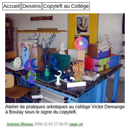
Accueil
Dessins
Copyleft au Collège
Atelier de pratiques artistiques au collège Victor Demange
à Boulay sous le signe du copyleft.
Antoine Moreau
2006-11-03 17:09:07
page url