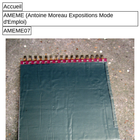
Accueil
AMEME (Antoine Moreau Expositions Mode
d'Emploi)
AMEME07