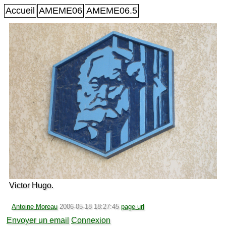
Accueil
AMEME06
AMEME06.5
Victor Hugo.
Antoine Moreau
2006-05-18 18:27:45
page url
Envoyer un email
Connexion