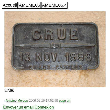
Accueil
AMEME06
AMEME06.4
Crue.
Antoine Moreau
2006-05-18 17:52:38
page url
Envoyer un email
Connexion