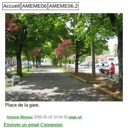
Accueil
AMEME06
AMEME06.2
Place de la gare.
Antoine Moreau
2006-05-18 10:04:26
page url
Envoyer un email
Connexion