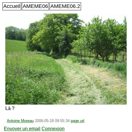
Accueil
AMEME06
AMEME06.2
Là ?
Antoine Moreau
2006-05-18 09:55:34
page url
Envoyer un email
Connexion