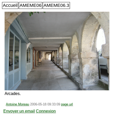
Accueil
AMEME06
AMEME06.3
Arcades.
Antoine Moreau
2006-05-18 09:33:09
page url
Envoyer un email
Connexion