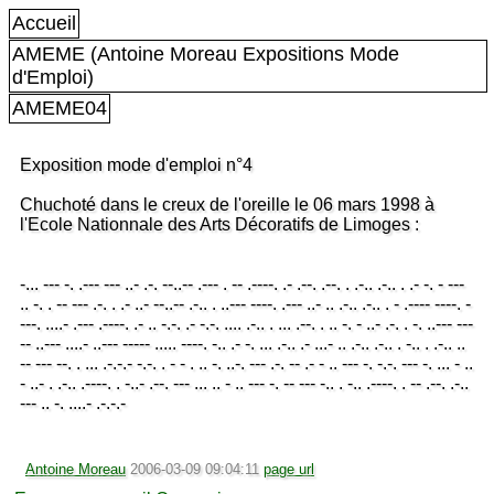
Accueil
AMEME (Antoine Moreau Expositions Mode
d'Emploi)
AMEME04
Exposition mode d'emploi n°4
Chuchoté dans le creux de l'oreille le 06 mars 1998 à
l'Ecole Nationnale des Arts Décoratifs de Limoges :
-... --- -. .--- --- ..- .-. --..-- .--- . -- .----. .- .--. .--. . .-.. .-.. . .- -. - ---
.. -. . -- --- .-. . .- ..- --..-- .-.. . ..--- ----. .--- ..- .. .-.. .-.. . - .---- ----. -
---. ....- .--- .----. .- .. -.-. .- -.-. .... .-.. . ... .--. . .. -. - ..- .-. . -. ..--- ---
-- ..--- ....- ..--- ----- ..... ----. -.. .- -. ... .-.. .- ...- .. .-.. .-.. . -.. . .-.. ..
-- --- --. . ... .-.-.- -.-. . - - . .. -. ..-. --- .-. -- .- - .. --- -. -.-. --- -. ... - ..
- ..- . .-.. .----. . -..- .--. --- ... .. - .. --- -. -- --- -.. . -.. .----. . -- .--. .-..
--- .. -. ....- .-.-.-
Antoine Moreau
2006-03-09 09:04:11
page url