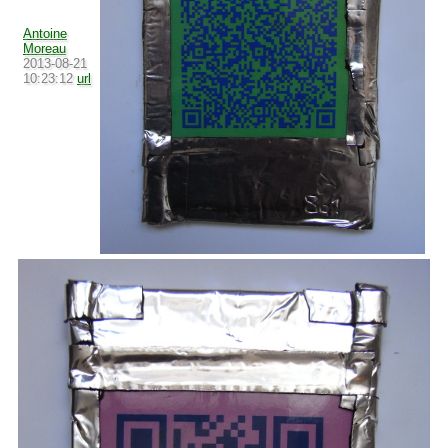
Antoine
Moreau
2013-08-21
10:23:12
url