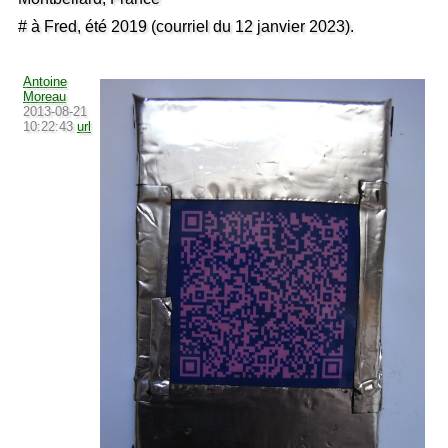
# à Fred, été 2019 (courriel du 12 janvier 2023).
Antoine
Moreau
2013-08-21
10:22:43
url