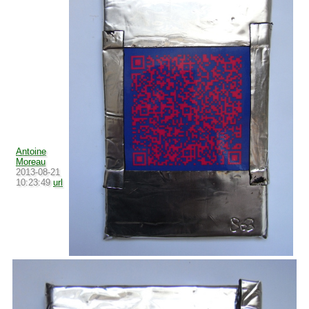
Antoine
Moreau
2013-08-21
10:23:49
url