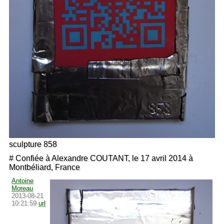
sculpture 858
# Confiée à Alexandre COUTANT, le 17 avril 2014 à
Montbéliard, France
Antoine
Moreau
2013-08-21
10:21:59
url