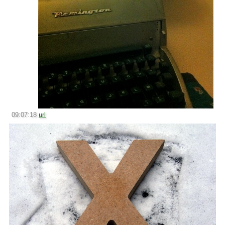
09:07:18
url