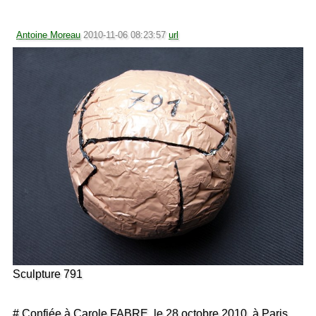
Antoine Moreau
2010-11-06 08:23:57
url
Sculpture 791
# Confiée à Carole FABRE, le 28 octobre 2010, à Paris,