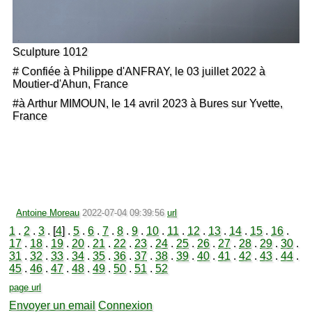
Sculpture 1012
# Confiée à Philippe d'ANFRAY, le 03 juillet 2022 à
Moutier-d'Ahun, France
#à Arthur MIMOUN, le 14 avril 2023 à Bures sur Yvette,
France
Antoine Moreau
2022-07-04 09:39:56
url
1
.
2
.
3
. [
4
] .
5
.
6
.
7
.
8
.
9
.
10
.
11
.
12
.
13
.
14
.
15
.
16
.
17
.
18
.
19
.
20
.
21
.
22
.
23
.
24
.
25
.
26
.
27
.
28
.
29
.
30
.
31
.
32
.
33
.
34
.
35
.
36
.
37
.
38
.
39
.
40
.
41
.
42
.
43
.
44
.
45
.
46
.
47
.
48
.
49
.
50
.
51
.
52
page url
Envoyer un email
Connexion