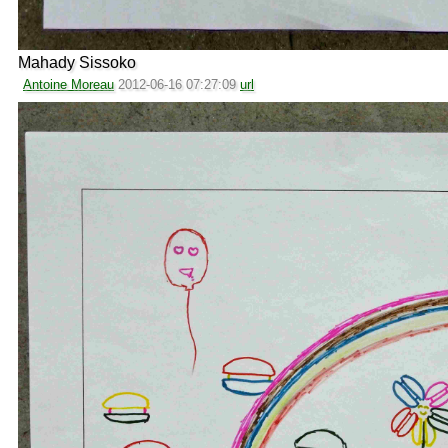
Mahady Sissoko
Antoine Moreau
2012-06-16 07:27:09
url