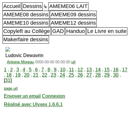
Accueil
Dessins
AMEME06 LAIT
↳
AMEME08 dessins
AMEME09 dessins
AMEME10 dessins
AMEME12 dessins
Copyleft au Collège
GAD
Handuo
Le Livre en suite
Makerfaire dessins
Ludovic Dewavrin
Antoine Moreau
0000-00-00 00:00:00
url
1
.
2
.
3
.
4
.
5
.
6
.
7
.
8
.
9
.
10
.
11
.
12
.
13
.
14
.
15
.
16
.
17
.
18
.
19
.
20
.
21
.
22
.
23
.
24
.
25
.
26
.
27
.
28
.
29
.
30
.
[
31
]
page url
Envoyer un email
Connexion
Réalisé avec Ulyxex 1.6.6.1