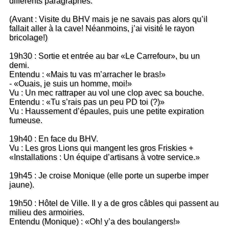
différents paragraphes.
(Avant : Visite du BHV mais je ne savais pas alors qu’il
fallait aller à la cave! Néanmoins, j’ai visité le rayon
bricolage!)
19h30 : Sortie et entrée au bar «Le Carrefour», bu un
demi.
Entendu : «Mais tu vas m’arracher le bras!»
- «Ouais, je suis un homme, moi!»
Vu : Un mec rattraper au vol une clop avec sa bouche.
Entendu : «Tu s’rais pas un peu PD toi (?)»
Vu : Haussement d’épaules, puis une petite expiration
fumeuse.
19h40 : En face du BHV.
Vu : Les gros Lions qui mangent les gros Friskies +
«Installations : Un équipe d’artisans à votre service.»
19h45 : Je croise Monique (elle porte un superbe imper
jaune).
19h50 : Hôtel de Ville. Il y a de gros câbles qui passent au
milieu des armoiries.
Entendu (Monique) : «Oh! y’a des boulangers!»