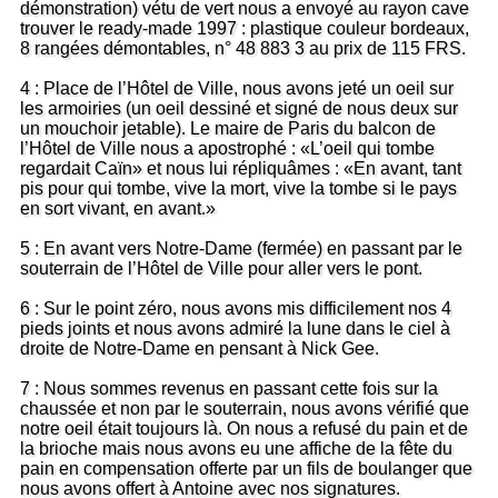
démonstration) vétu de vert nous a envoyé au rayon cave
trouver le ready-made 1997 : plastique couleur bordeaux,
8 rangées démontables, n° 48 883 3 au prix de 115 FRS.
4 : Place de l’Hôtel de Ville, nous avons jeté un oeil sur
les armoiries (un oeil dessiné et signé de nous deux sur
un mouchoir jetable). Le maire de Paris du balcon de
l’Hôtel de Ville nous a apostrophé : «L’oeil qui tombe
regardait Caïn» et nous lui répliquâmes : «En avant, tant
pis pour qui tombe, vive la mort, vive la tombe si le pays
en sort vivant, en avant.»
5 : En avant vers Notre-Dame (fermée) en passant par le
souterrain de l’Hôtel de Ville pour aller vers le pont.
6 : Sur le point zéro, nous avons mis difficilement nos 4
pieds joints et nous avons admiré la lune dans le ciel à
droite de Notre-Dame en pensant à Nick Gee.
7 : Nous sommes revenus en passant cette fois sur la
chaussée et non par le souterrain, nous avons vérifié que
notre oeil était toujours là. On nous a refusé du pain et de
la brioche mais nous avons eu une affiche de la fête du
pain en compensation offerte par un fils de boulanger que
nous avons offert à Antoine avec nos signatures.