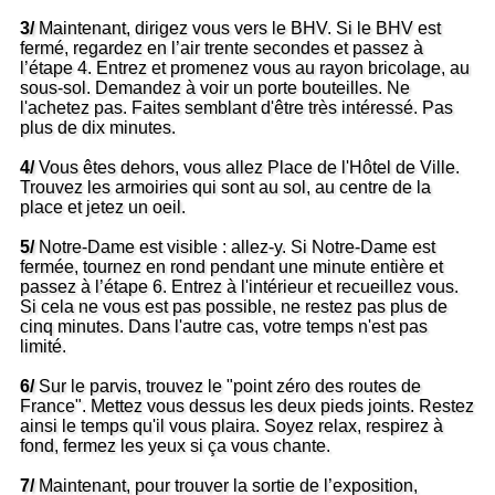
3/
Maintenant, dirigez vous vers le BHV. Si le BHV est
fermé, regardez en l’air trente secondes et passez à
l’étape 4. Entrez et promenez vous au rayon bricolage, au
sous-sol. Demandez à voir un porte bouteilles. Ne
l'achetez pas. Faites semblant d'être très intéressé. Pas
plus de dix minutes.
4/
Vous êtes dehors, vous allez Place de l'Hôtel de Ville.
Trouvez les armoiries qui sont au sol, au centre de la
place et jetez un oeil.
5/
Notre-Dame est visible : allez-y. Si Notre-Dame est
fermée, tournez en rond pendant une minute entière et
passez à l’étape 6. Entrez à l'intérieur et recueillez vous.
Si cela ne vous est pas possible, ne restez pas plus de
cinq minutes. Dans l'autre cas, votre temps n'est pas
limité.
6/
Sur le parvis, trouvez le "point zéro des routes de
France". Mettez vous dessus les deux pieds joints. Restez
ainsi le temps qu'il vous plaira. Soyez relax, respirez à
fond, fermez les yeux si ça vous chante.
7/
Maintenant, pour trouver la sortie de l’exposition,