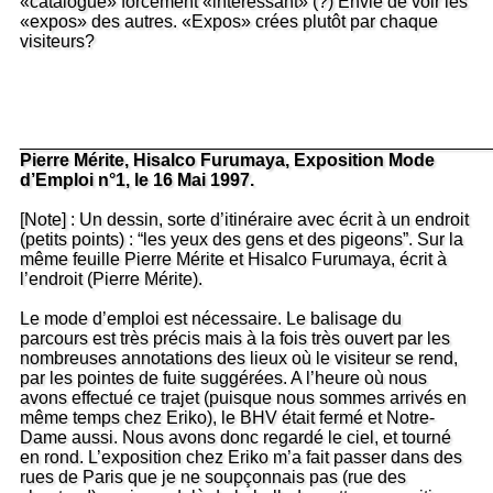
«catalogue» forcément «intéressant» (?) Envie de voir les
«expos» des autres. «Expos» crées plutôt par chaque
visiteurs?
_______________________________________________
Pierre Mérite, Hisalco Furumaya, Exposition Mode
d’Emploi n°1, le 16 Mai 1997.
[Note] : Un dessin, sorte d’itinéraire avec écrit à un endroit
(petits points) : “les yeux des gens et des pigeons”. Sur la
même feuille Pierre Mérite et Hisalco Furumaya, écrit à
l’endroit (Pierre Mérite).
Le mode d’emploi est nécessaire. Le balisage du
parcours est très précis mais à la fois très ouvert par les
nombreuses annotations des lieux où le visiteur se rend,
par les pointes de fuite suggérées. A l’heure où nous
avons effectué ce trajet (puisque nous sommes arrivés en
même temps chez Eriko), le BHV était fermé et Notre-
Dame aussi. Nous avons donc regardé le ciel, et tourné
en rond. L’exposition chez Eriko m’a fait passer dans des
rues de Paris que je ne soupçonnais pas (rue des