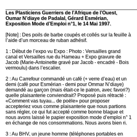
_______________________________________________
Les Plasticiens Guerriers de l’Afrique de l’Ouest,
Oumar N’diaye de Padalal, Gérard Esmérian,
Exposition Mode d’Emploi n°1, le 14 Mai 1997.
[Note] : Des poils de barbe coupés et collés sur la feuille à
l’aide d’un morceau de ruban adhésif.
1 : Début de l’expo vu Expo : Photo : Versailles grand
canal et Versailles rue du Hameau + Expo gravure de
Jacob (Marie-Antoinette gravé par Jacob - encadré - Bois
vermoulu) dans l’escalier.
2 : Au Carrefour commandé un café (+ verre d’eau) et un
demi (café pour Esmérian - demi pour Ommar N’diaye)
demandé au garçon (mais était-ce le patron, avec favori?)
quelle plaisanterie conviendrait? Proposé puis rétracté :
«Comment vas tuyau... de poële» pour proposer
accepteriez vous comme plaisanterie que nous partions
sans régler, ce qui fut accepté comme bonne blague et
nous avons laissé le papier exposition mode d’emploi n° 1
en échange de nos consommations. Nous avons bien ri.
3 : Au BHV, un jeune homme (téléphones portables en