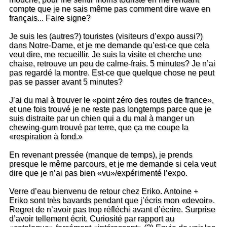
compte que je ne sais même pas comment dire wave en
français... Faire signe?
Je suis les (autres?) touristes (visiteurs d’expo aussi?)
dans Notre-Dame, et je me demande qu’est-ce que cela
veut dire, me recueillir. Je suis la visite et cherche une
chaise, retrouve un peu de calme-frais. 5 minutes? Je n’ai
pas regardé la montre. Est-ce que quelque chose ne peut
pas se passer avant 5 minutes?
J’ai du mal à trouver le «point zéro des routes de france»,
et une fois trouvé je ne reste pas longtemps parce que je
suis distraite par un chien qui a du mal à manger un
chewing-gum trouvé par terre, que ça me coupe la
«respiration à fond.»
En revenant pressée (manque de temps), je prends
presque le même parcours, et je me demande si cela veut
dire que je n’ai pas bien «vu»/expérimenté l’expo.
Verre d’eau bienvenu de retour chez Eriko. Antoine +
Eriko sont très bavards pendant que j’écris mon «devoir».
Regret de n’avoir pas trop réfléchi avant d’écrire. Surprise
d’avoir tellement écrit. Curiosité par rapport au