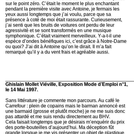
sur le point zéro. C’était le moment le plus enchantant
pendant la première visite avec Antoine, je fermais les
yeux aussi longtemps que j’ai voulu, parce que sa
présence à coté de moi était rassurante. Curieusement,
j’ai senti que les bruits de voitures ont perdu de leur
agressivité et se sont transformés en une musique
symphonique. C’était vraiment merveilleux. Y-a-t-il une
espèce d’ondes bénéfiques ici, c’est grâce à Notre-Dame
ou quoi? J’ai dit à Antoine qu’on le dirait. Il m’a fait
remarqué qu’il y a du vent frais et agréable aussi.
_______________________________________________
Ghislain Mollet Viéville, Exposition Mode d’Emploi n°1,
le 14 Mai 1997.
Sans littérature je commente mon parcours. Au café le
Carrefour : plein de copains mais le barman annoncé est
une barmaid (grosse et plutôt moche) je ne me suis donc
pas attardé et me suis rendu directement au BHV.
Cela faisait longtemps que je désirais m’enquérir du prix
des porte-bouteilles d’aujourd’hui. Ma déception fût
grande lorsque je me vis présenter un objet de plastique