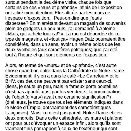
surtout pendant la deuxième visite, chaque fois que
certains de ces «murs et plafonds» infinis de l’exposition
ont attiré mon attention. Etre attirée par les murs de
l’espace d’exposition... Peut-on dire que j’étais
dispersée? En m’arrêtant devant un magasin de souvenirs
plein de gadgets un peu nuls, j’ai demandé à Antoine :
«Mais, qui achète tout ça!?». La rue est débordée de ce
type de magasins, et «tout ça» Hagen Datz pourraient être
considérés, dans un sens, avoir un même poids que les
deux symboles (aux caractères politiques) que j’ai cité
tout à l’heure et qui sont éléments de l’exposition.
Alors, en terme de «murs» et de «plafond», c’est autre
chose quand on entre dans la Cathédrale de Notre-Dame.
Evidemment, il y en a dans le café «Le Carrefour» et le
BHV, ces deux ne peuvent pas exister sans ceux-ci,
(tiens, je saute un peu, mais le fameux porte bouteilles
n’est pas appelé ainsi par les vendeurs, la nommination
de l’objet (d’«art») avait une certaine signification?)
(d’ailleurs, je trouve que tous les éléments indiqués dans
le Mode d’Emploi ont vraiment des caractéristiques
françaises). Mais, ce n’est pas pareil, Notre-Dame et ces
deux endroits. Dans cette cathédrale, les murs et plafond
ont pour but d’évoquer un espace infini, alors qu’ils sont
vraiment finis par rapport à ceux de l’extérieur qui sont