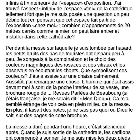
infinis à l’«intérieur» de l’«espace» d’exposition. J’ai
trouvé l’aspect «infini» de l’espace «fini» de la cathédrale
tellement fort que je me suis posée une question un peu
débile tout en pensant que cet espace fait parti de
l’exposition «chez moi» : combien d’appartements de 20
mètres carrés comme le mien on peut faire entrer et
installer dans cette cathédrale?
Pendant la messe sur laquelle je suis tombée par hasard,
les petits bruits des pas de touristes ont disparu peu à
peu. Je songeais à la combinaison et le choix des
couleurs magnifiques des rosaces et des vitraux et les
observais en écoutant les chants. Que symbolisent ces
couleurs? J’étais assise sur une chaise calmement.
Aussitôt, j’ai remarqué une chose. L’homme qui était assis
devant moi à sorti de la poche intérieur de sa veste, une
brochure rouge de ... Revues Parlées de Beaubourg (si
j’étais française, je me serais dit : «Mon Dieu!»). Ca m’a
semblé étrange de voir cela en plein milieu de la messe.
En plus, il faisait des notes, je ne sais pas quoi ou Dieu le
sait, sur des pages de cette brochure.
La messe a duré pendant une heure, c’était silencieux
après. Quand je suis sortie de la cathédrale, les carillons
ont commencé à sonner. Je me suis mise les deux pieds