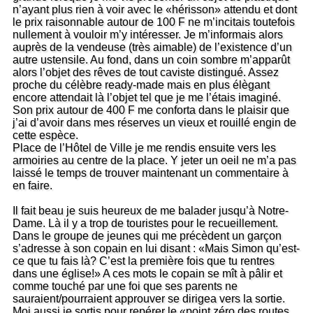
n’ayant plus rien à voir avec le «hérisson» attendu et dont
le prix raisonnable autour de 100 F ne m’incitais toutefois
nullement à vouloir m’y intéresser. Je m’informais alors
auprès de la vendeuse (très aimable) de l’existence d’un
autre ustensile. Au fond, dans un coin sombre m’apparût
alors l’objet des rêves de tout caviste distingué. Assez
proche du célèbre ready-made mais en plus élègant
encore attendait là l’objet tel que je me l’étais imaginé.
Son prix autour de 400 F me conforta dans le plaisir que
j’ai d’avoir dans mes réserves un vieux et rouillé engin de
cette espèce.
Place de l’Hôtel de Ville je me rendis ensuite vers les
armoiries au centre de la place. Y jeter un oeil ne m’a pas
laissé le temps de trouver maintenant un commentaire à
en faire.
Il fait beau je suis heureux de me balader jusqu’à Notre-
Dame. Là il y a trop de touristes pour le recueillement.
Dans le groupe de jeunes qui me précèdent un garçon
s’adresse à son copain en lui disant : «Mais Simon qu’est-
ce que tu fais là? C’est la première fois que tu rentres
dans une église!» A ces mots le copain se mît à pâlir et
comme touché par une foi que ses parents ne
sauraient/pourraient approuver se dirigea vers la sortie.
Moi aussi je sortis pour repérer le «point zéro des routes