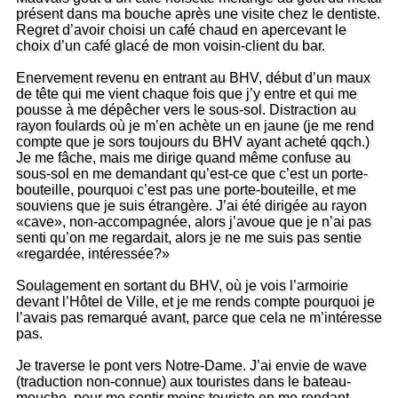
présent dans ma bouche après une visite chez le dentiste.
Regret d’avoir choisi un café chaud en apercevant le
choix d’un café glacé de mon voisin-client du bar.
Enervement revenu en entrant au BHV, début d’un maux
de tête qui me vient chaque fois que j’y entre et qui me
pousse à me dépêcher vers le sous-sol. Distraction au
rayon foulards où je m’en achète un en jaune (je me rend
compte que je sors toujours du BHV ayant acheté qqch.)
Je me fâche, mais me dirige quand même confuse au
sous-sol en me demandant qu’est-ce que c’est un porte-
bouteille, pourquoi c’est pas une porte-bouteille, et me
souviens que je suis étrangère. J’ai été dirigée au rayon
«cave», non-accompagnée, alors j’avoue que je n’ai pas
senti qu’on me regardait, alors je ne me suis pas sentie
«regardée, intéressée?»
Soulagement en sortant du BHV, où je vois l’armoirie
devant l’Hôtel de Ville, et je me rends compte pourquoi je
l’avais pas remarqué avant, parce que cela ne m’intéresse
pas.
Je traverse le pont vers Notre-Dame. J’ai envie de wave
(traduction non-connue) aux touristes dans le bateau-
mouche, pour me sentir moins touriste en me rendant