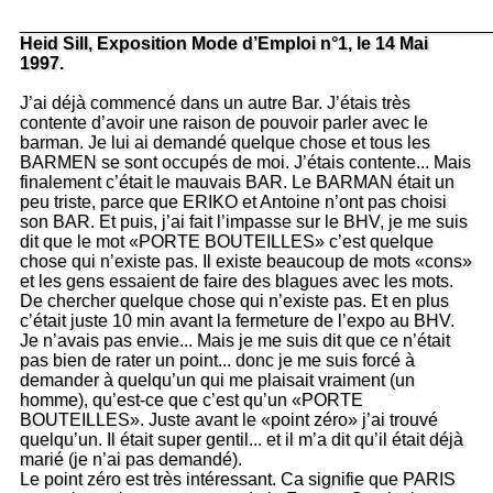
_______________________________________________
Heid Sill, Exposition Mode d’Emploi n°1, le 14 Mai
1997.
J’ai déjà commencé dans un autre Bar. J’étais très
contente d’avoir une raison de pouvoir parler avec le
barman. Je lui ai demandé quelque chose et tous les
BARMEN se sont occupés de moi. J’étais contente... Mais
finalement c’était le mauvais BAR. Le BARMAN était un
peu triste, parce que ERIKO et Antoine n’ont pas choisi
son BAR. Et puis, j’ai fait l’impasse sur le BHV, je me suis
dit que le mot «PORTE BOUTEILLES» c’est quelque
chose qui n’existe pas. Il existe beaucoup de mots «cons»
et les gens essaient de faire des blagues avec les mots.
De chercher quelque chose qui n’existe pas. Et en plus
c’était juste 10 min avant la fermeture de l’expo au BHV.
Je n’avais pas envie... Mais je me suis dit que ce n’était
pas bien de rater un point... donc je me suis forcé à
demander à quelqu’un qui me plaisait vraiment (un
homme), qu’est-ce que c’est qu’un «PORTE
BOUTEILLES». Juste avant le «point zéro» j’ai trouvé
quelqu’un. Il était super gentil... et il m’a dit qu’il était déjà
marié (je n’ai pas demandé).
Le point zéro est très intéressant. Ca signifie que PARIS