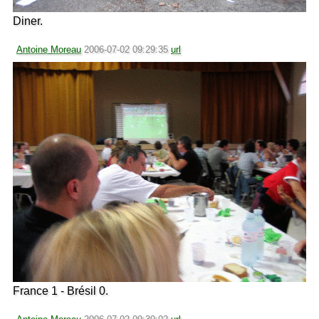
Diner.
Antoine Moreau
2006-07-02 09:29:35
url
France 1 - Brésil 0.