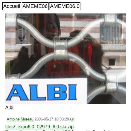
Accueil
AMEME06
AMEME06.0
Albi
Antoine Moreau
2006-05-17 10:33:29
url
files/_expo6.0_02979_6.0.sla.zip