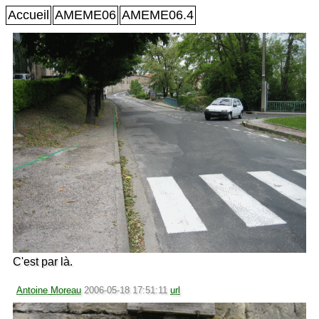
Accueil
AMEME06
AMEME06.4
C'est par là.
Antoine Moreau
2006-05-18 17:51:11
url