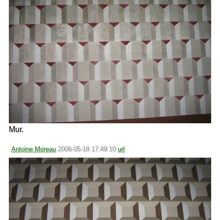
Mur.
Antoine Moreau
2006-05-18 17:49:10
url