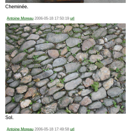
Cheminée.
Antoine Moreau
2006-05-18 17:50:19
url
Sol.
Antoine Moreau
2006-05-18 17:49:58
url