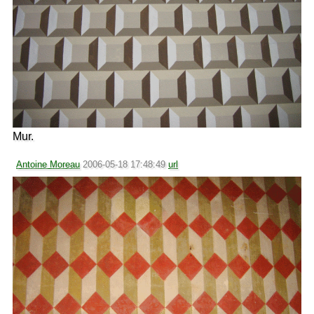
Mur.
Antoine Moreau
2006-05-18 17:48:49
url