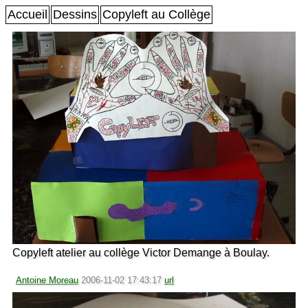
Accueil
Dessins
Copyleft au Collège
Copyleft atelier au collège Victor Demange à Boulay.
Antoine Moreau
2006-11-02 17:43:17
url