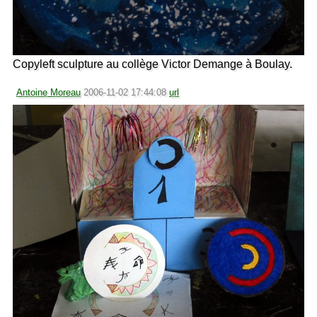
Copyleft sculpture au collège Victor Demange à Boulay.
Antoine Moreau
2006-11-02 17:44:08
url