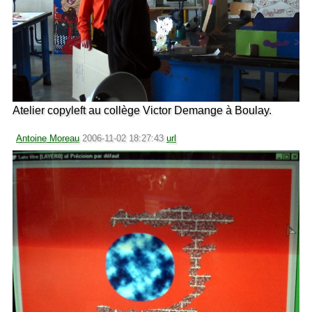
Atelier copyleft au collège Victor Demange à Boulay.
Antoine Moreau
2006-11-02 18:27:43
url