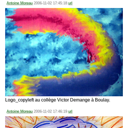
Antoine Moreau
2006-11-02 17:45:18
url
Logo_copyleft au collège Victor Demange à Boulay.
Antoine Moreau
2006-11-02 17:46:19
url