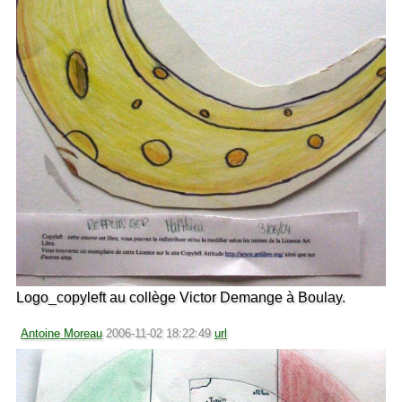
Logo_copyleft au collège Victor Demange à Boulay.
Antoine Moreau
2006-11-02 18:22:49
url