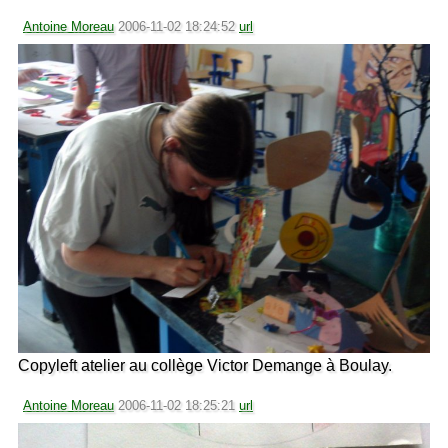
Antoine Moreau
2006-11-02 18:24:52
url
Copyleft atelier au collège Victor Demange à Boulay.
Antoine Moreau
2006-11-02 18:25:21
url