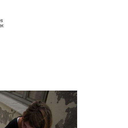
es
er.