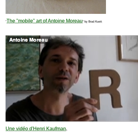
The "mobile" art of Antoine Moreau
"
" by Brad Kuett
Une vidéo d'Henri Kaufman
.