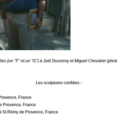
ées (un "F" et un "G") à Joël Ducorroy et Miguel Chevalier (ph
Les sculptures confiées :
Provence, France
de Provence, France
à St Rémy de Provence, France