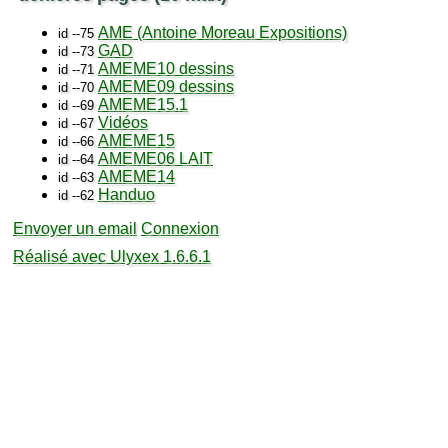
AME (Antoine Moreau Expositions)
id --75
GAD
id --73
AMEME10 dessins
id --71
AMEME09 dessins
id --70
AMEME15.1
id --69
Vidéos
id --67
AMEME15
id --66
AMEME06 LAIT
id --64
AMEME14
id --63
Handuo
id --62
Envoyer un email
Connexion
Réalisé avec Ulyxex 1.6.6.1