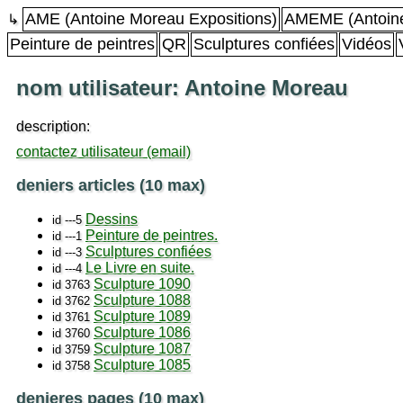
AME (Antoine Moreau Expositions)
AMEME (Antoine
↳
Peinture de peintres
QR
Sculptures confiées
Vidéos
nom utilisateur: Antoine Moreau
description:
contactez utilisateur (email)
deniers articles (10 max)
Dessins
id ---5
Peinture de peintres.
id ---1
Sculptures confiées
id ---3
Le Livre en suite.
id ---4
Sculpture 1090
id 3763
Sculpture 1088
id 3762
Sculpture 1089
id 3761
Sculpture 1086
id 3760
Sculpture 1087
id 3759
Sculpture 1085
id 3758
denieres pages (10 max)