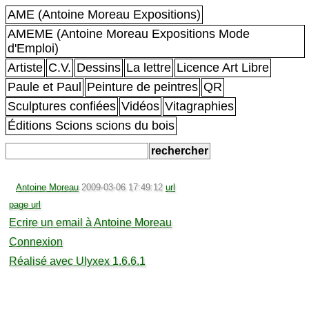
AME (Antoine Moreau Expositions)
AMEME (Antoine Moreau Expositions Mode
d'Emploi)
Artiste
C.V.
Dessins
La lettre
Licence Art Libre
Paule et Paul
Peinture de peintres
QR
Sculptures confiées
Vidéos
Vitagraphies
Éditions Scions scions du bois
Antoine Moreau
2009-03-06 17:49:12
url
page url
Ecrire un email à Antoine Moreau
Connexion
Réalisé avec Ulyxex 1.6.6.1