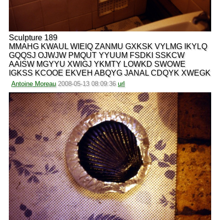
Sculpture 189
MMAHG KWAUL WIEIQ ZANMU GXKSK VYLMG IKYLQ
GQQSJ OJWJW PMQUT YYUUM FSDKI SSKCW
AAISW MGYYU XWIGJ YKMTY LOWKD SWOWE
IGKSS KCOOE EKVEH ABQYG JANAL CDQYK XWEGK
Antoine Moreau
2008-05-13 08:09:36
url