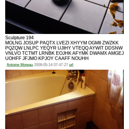
Sculpture 194
MOLNG JOSUP PAQTX LVEZI XHYYM OGMII ZWZKK
PQZQW LNLPC YEQYR UJIHY VTEQQ AYWIT DDSNW
VNLVO TCTMT LRNBK EOJHK AFYMK DWAMX AMGEJ
UOHFF JFJMO KPJOY CAAFF NOUHH
Antoine Moreau
2008-05-14 07:47:27
url