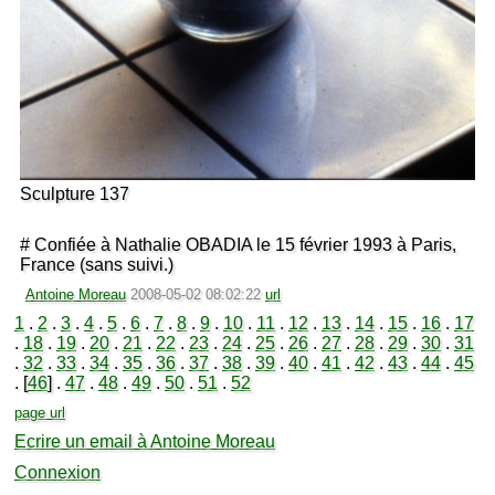
Sculpture 137
# Confiée à Nathalie OBADIA le 15 février 1993 à Paris,
France (sans suivi.)
Antoine Moreau
2008-05-02 08:02:22
url
1
.
2
.
3
.
4
.
5
.
6
.
7
.
8
.
9
.
10
.
11
.
12
.
13
.
14
.
15
.
16
.
17
.
18
.
19
.
20
.
21
.
22
.
23
.
24
.
25
.
26
.
27
.
28
.
29
.
30
.
31
.
32
.
33
.
34
.
35
.
36
.
37
.
38
.
39
.
40
.
41
.
42
.
43
.
44
.
45
. [
46
] .
47
.
48
.
49
.
50
.
51
.
52
page url
Ecrire un email à Antoine Moreau
Connexion