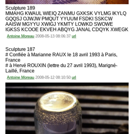
Sculpture 189
MMAHG KWAUL WIEIQ ZANMU GXKSK VYLMG IKYLQ
GQQSJ OJWJW PMQUT YYUUM FSDKI SSKCW
AAISW MGYYU XWIGJ YKMTY LOWKD SWOWE
IGKSS KCOOE EKVEH ABQYG JANAL CDQYK XWEGK
Antoine Moreau
2008-05-13 08:06:37
url
Sculpture 187
# Confiée à Marianne RAUX le 18 avril 1993 à Paris,
France
# à Hervé ROUXIN (lettre du 27 avril 1993), Marigné-
Laillé, France
Antoine Moreau
2008-05-12 08:10:50
url