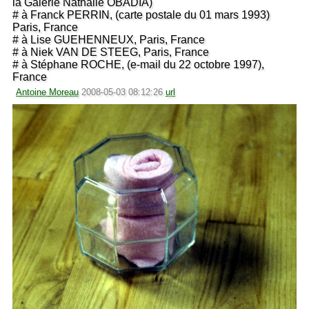
la Galerie Nathalie OBADIA)
# à Franck PERRIN, (carte postale du 01 mars 1993)
Paris, France
# à Lise GUEHENNEUX, Paris, France
# à Niek VAN DE STEEG, Paris, France
# à Stéphane ROCHE, (e-mail du 22 octobre 1997),
France
Antoine Moreau
2008-05-03 08:12:26
url