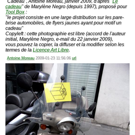
"Cadeau", Antoine Moreau, janvier 2009, d'après "
Le
cadeau
" de Marylène Negro (depuis 1997), proposé pour
Tool Box
:
"le projet consiste en une large distribution sur les pare-
brise automobiles, de flyers jaunes ayant pour motif un
cadeau"
Copyleft : cette photographie est libre (accord de l'auteur
initial, Marylène Negro, e-mail du 22 janvier 2009),
vous pouvez la copier, la diffuser et la modifier selon les
termes de la
Licence Art Libre
.
Antoine Moreau
2009-01-23 11:56:06
url