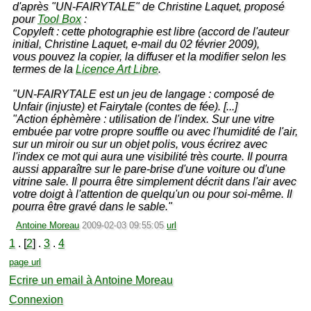
d'après "UN-FAIRYTALE" de Christine Laquet, proposé
pour
Tool Box
:
Copyleft : cette photographie est libre (accord de l'auteur
initial, Christine Laquet, e-mail du 02 février 2009),
vous pouvez la copier, la diffuser et la modifier selon les
termes de la
Licence Art Libre
.
"UN-FAIRYTALE est un jeu de langage : composé de
Unfair (injuste) et Fairytale (contes de fée). [...]
"Action éphèmère : utilisation de l'index. Sur une vitre
embuée par votre propre souffle ou avec l'humidité de l'air,
sur un miroir ou sur un objet polis, vous écrirez avec
l'index ce mot qui aura une visibilité très courte. Il pourra
aussi apparaître sur le pare-brise d'une voiture ou d'une
vitrine sale. Il pourra être simplement décrit dans l'air avec
votre doigt à l'attention de quelqu'un ou pour soi-même. Il
pourra être gravé dans le sable."
Antoine Moreau
2009-02-03 09:55:05
url
1
. [
2
] .
3
.
4
page url
Ecrire un email à Antoine Moreau
Connexion