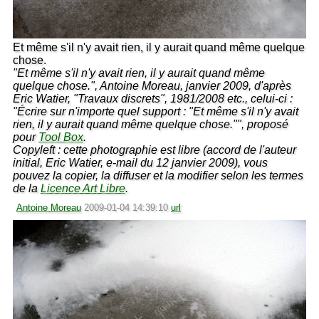
Et même s'il n'y avait rien, il y aurait quand même quelque
chose.
"Et même s'il n'y avait rien, il y aurait quand même
quelque chose.", Antoine Moreau, janvier 2009, d'après
Eric Watier, "Travaux discrets", 1981/2008 etc., celui-ci :
"Écrire sur n'importe quel support : "Et même s'il n'y avait
rien, il y aurait quand même quelque chose."", proposé
pour
Tool Box
.
Copyleft : cette photographie est libre (accord de l'auteur
initial, Eric Watier, e-mail du 12 janvier 2009), vous
pouvez la copier, la diffuser et la modifier selon les termes
de la
Licence Art Libre
.
Antoine Moreau
2009-01-04 14:39:10
url