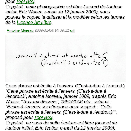
pour
Tool Box
.
Copyleft : cette photographie est libre (accord de l'auteur
initial, Eric Watier, e-mail du 12 janvier 2009), vous
pouvez la copier, la diffuser et la modifier selon les termes
de la
Licence Art Libre
.
Antoine Moreau
2009-01-04 14:39:12
url
Cette phrase est écrite à l'envers. (C'est-à-dire à l'endroit.)
"Cette phrase est écrite à l'envers. (C'est-à-dire à
l'endroit.)", Antoine Moreau, janvier 2009, d'après Eric
Watier, "Travaux discrets", 1981/2008 etc., celui-ci :
"Écrire à l'envers sur n'importe quel support : "Cette
phrase est écrite à l'envers. (C'est-à-dire à l'endroit.)"",
proposé pour
Tool Box
.
Copyleft : ce scan de cette écriture est libre (accord de
l'auteur initial, Eric Watier, e-mail du 12 janvier 2009),