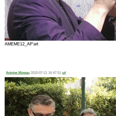
AMEME12_AP'art
Antoine Moreau
2010-07-21 16:47:51
url