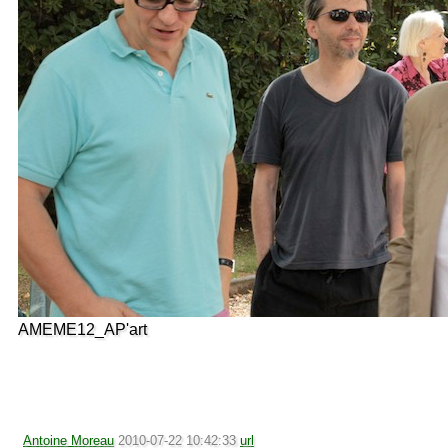
AMEME12_AP'art
Antoine Moreau
2010-07-22 10:42:33
url