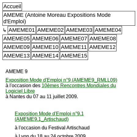
Accueil
AMEME (Antoine Moreau Expositions Mode
d'Emploi)
AMEME01
AMEME02
AMEME03
AMEME04
↳
AMEME05
AMEME06
AMEME07
AMEME08
AMEME09
AMEME10
AMEME11
AMEME12
AMEME13
AMEME14
AMEME15
AMEME 9
Exposition Mode d'Emploi n°9 (AMEME9_RMLL09)
à l'occasion des
10èmes Rencontres Mondiales du
Logiciel Libre
à Nantes du 07 au 11 juillet 2009.
Exposition Mode d'Emploi n°9.1
(AMEME9.1_Artischaud)
à l'occasion du Festival Artischaud
à Lyon du 18 au 24 octobre 2009.