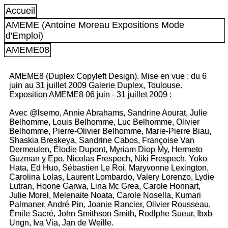
Accueil
AMEME (Antoine Moreau Expositions Mode
d'Emploi)
AMEME08
AMEME8 (Duplex Copyleft Design). Mise en vue : du 6
juin au 31 juillet 2009 Galerie Duplex, Toulouse.
Exposition AMEME8 06 juin - 31 juillet 2009 :
Avec @lsemo, Annie Abrahams, Sandrine Aourat, Julie
Belhomme, Louis Belhomme, Luc Belhomme, Olivier
Belhomme, Pierre-Olivier Belhomme, Marie-Pierre Biau,
Shaskia Breskeya, Sandrine Cabos, Françoise Van
Dermeulen, Élodie Dupont, Myriam Diop My, Hermeto
Guzman y Epo, Nicolas Frespech, Niki Frespech, Yoko
Hata, Ed Huo, Sébastien Le Roi, Maryvonne Lexington,
Carolina Lolas, Laurent Lombardo, Valery Lorenzo, Lydie
Lutran, Hoone Garwa, Lina Mc Grea, Carole Honnart,
Julie Morel, Melenaite Noata, Carole Nosella, Kumari
Palmaner, André Pin, Joanie Rancier, Olivier Rousseau,
Émile Sacré, John Smithson Smith, Rodlphe Sueur, Ibxb
Ungn, Iva Via, Jan de Weille.