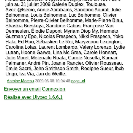
juin au 31 juillet 2009 Galerie Duplex, Toulouse.
Avec @lsemo, Annie Abrahams, Sandrine Aourat, Julie
Belhomme, Louis Belhomme, Luc Belhomme, Olivier
Belhomme, Pierre-Olivier Belhomme, Marie-Pierre Biau,
Shaskia Breskeya, Sandrine Cabos, Françoise Van
Dermeulen, Élodie Dupont, Myriam Diop My, Hermeto
Guzman y Epo, Nicolas Frespech, Nikki Frespech, Yoko
Hata, Ed Huo, Sébastien Le Roi, Maryvonne Lexington,
Carolina Lolas, Laurent Lombardo, Valery Lorenzo, Lydie
Lutran, Hoone Garwa, Lina Mc Grea, Carole Honnart,
Julie Morel, Melenaite Noata, Carole Nosella, Kumari
Palmaner, André Pin, Joanie Rancier, Olivier Rousseau,
Émile Sacré, John Smithson Smith, Rodlphe Sueur, Ibxb
Ungn, Iva Via, Jan de Weille.
Antoine Moreau
2009-06-08 10:04:48
page url
Envoyer un email
Connexion
Réalisé avec Ulyxex 1.6.6.1