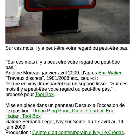
Sur ces mots il y a peut-être votre regard ou peut-être pas.
"Sur ces mots il y a peut-être votre regard ou peut-être
pas.",
Antoine Moreau, janvier-avril 2009, d'après
Eric Watier
,
"Travaux discrets", 1981/2008 etc., celui-ci :
"Écrire en vinyl transparent sur un support lisse : "Sur ces
mots il y a peut-être votre regard ou peut-être pas."",
proposé pour
Tool Box
.
Mise en place dans un panneau Decaux à l'occasion de
l'exposition "
Urban Ping Pong, Didier Courbot, Éric
Hattan, Tool Box
",
Galerie Fernand Léger, Ivry sur Seine, du 17 avril au 14
juin 2009.
Production :
Centre d’art contemporain d’Ivry Le Crédac
.