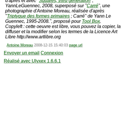
d'après et avec "
Squares, third generation
",
YannLeGuennec, 2008, superposé sur "
Carré
", une
photographie d'Antoine Moreau, réalisée d'après
"
Triptyque des formes primaires
; Carré" de Yann Le
Guennec, 1995-2008.", proposé pour
Tool Box
.
Copyleft : cette oeuvre est libre, vous pouvez la copier, la
diffuser et la modifier selon les termes de la Licence Art
Libre http://www.artlibre.org
Antoine Moreau
2008-12-15 15:40:03
page url
Envoyer un email
Connexion
Réalisé avec Ulyxex 1.6.6.1