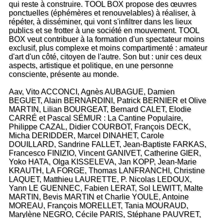
qui reste à construire. TOOL BOX propose des œuvres
ponctuelles (éphémères et renouvelables) à réaliser, à
répéter, à disséminer, qui vont s'infiltrer dans les lieux
publics et se frotter à une société en mouvement. TOOL
BOX veut contribuer à la formation d'un spectateur moins
exclusif, plus complexe et moins compartimenté : amateur
d'art d'un côté, citoyen de l'autre. Son but : unir ces deux
aspects, artistique et politique, en une personne
consciente, présente au monde.
Aav, Vito ACCONCI, Agnès AUBAGUE, Damien
BEGUET, Alain BERNARDINI, Patrick BERNIER et Olive
MARTIN, Lilian BOURGEAT, Bernard CALET, Elodie
CARRÉ et Pascal SÉMUR : La Cantine Populaire,
Philippe CAZAL, Didier COURBOT, François DECK,
Micha DERIDDER, Marcel DINAHET, Carole
DOUILLARD, Sandrine FALLET, Jean-Baptiste FARKAS,
Francesco FINIZIO, Vincent GANIVET, Catherine GIER,
Yoko HATA, Olga KISSELEVA, Jan KOPP, Jean-Marie
KRAUTH, LA FORGE, Thomas LANFRANCHI, Christine
LAQUET, Matthieu LAURETTE, P. Nicolas LEDOUX,
Yann LE GUENNEC, Fabien LERAT, Sol LEWITT, Malte
MARTIN, Bevis MARTIN et Charlie YOULE, Antoine
MOREAU, François MORELLET, Tania MOURAUD,
Marylène NEGRO, Cécile PARIS, Stéphane PAUVRET,