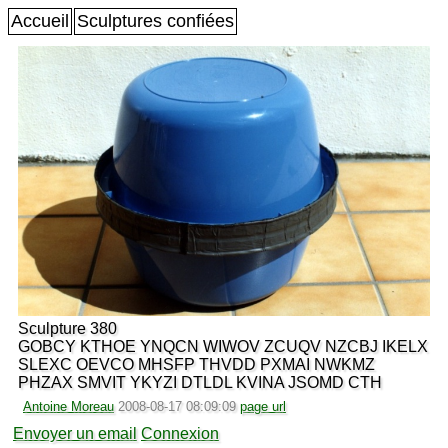
Accueil
Sculptures confiées
Sculpture 380
GOBCY KTHOE YNQCN WIWOV ZCUQV NZCBJ IKELX
SLEXC OEVCO MHSFP THVDD PXMAI NWKMZ
PHZAX SMVIT YKYZI DTLDL KVINA JSOMD CTH
Antoine Moreau
2008-08-17 08:09:09
page url
Envoyer un email
Connexion