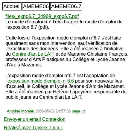
Accueil
AMEME06
AMEME06.7
files/_expo6.7_34969_expo6.7.pdf
Le mode d'emploi 6.7 Téléchargez le mode d'emploi de
l'exposition 6.7 (pdf).
Cette fois-ci l'exposition mode d'emploi n°6.7 s'est faite
quasiment sans mon intervention, sauf vérification de
l'exactitude des données. Elle a été réalisée à l'initiative
du
Centre d'art Le LAIT
et de Madame Ghislaine François,
professeur d'Arts Plastiques au Collège et Lycée Jeanne
d'Arc à Mazamet.
L'exposition mode d'emploi n°6.7 est l'adaptation de
l'exposition mode d'emploi n°6.6
pour son nouveau lieu
d'accueil, le Collège et Lycée Jeanne d'Arc de Mazamet.
Elle a été réalisée par Hélène Lapeyrère, responsable du
public jeune au Centre d'art Le LAIT.
Antoine Moreau
2008-05-02 14:57:30
page url
Envoyer un email
Connexion
Réalisé avec Ulyxex 1.6.6.1