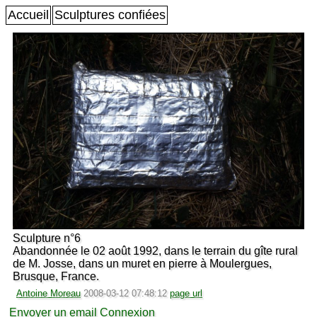
Accueil
Sculptures confiées
Sculpture n°6
Abandonnée le 02 août 1992, dans le terrain du gîte rural
de M. Josse, dans un muret en pierre à Moulergues,
Brusque, France.
Antoine Moreau
2008-03-12 07:48:12
page url
Envoyer un email
Connexion