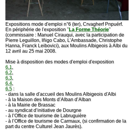
Expositions mode d'emploi n°6 (ter), Crvagherf Pnpuérf.
En périphérie de l'exposition "
La Forme Théorie
"
(commissaire : Manuel Cirauqui, avec la participation de
Pierre Leguillon, Iñigo Cabo, L’Ambassade, Christophe
Hanna, Franck Leibovici), aux Moulins Albigeois à Albi du
12 avril au 25 mai 2008.
Mise à disposition des modes d'emploi d'exposition
6.1
,
6.2
,
6.3
,
6.4
,
6.5
:
- dans la salle d'accueil des Moulins Albigeois d'Albi
- à la Maison des Monts d’Alban d’Alban
- à la Mairie de Brassac
- au syndicat d’initiative de Dourgne
- à l’Office de tourisme de Labruguière
- à l’Office de tourisme de Carmaux, (si confirmation de la
part du centre Culturel Jean Jaurès).