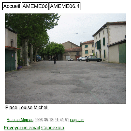
Accueil
AMEME06
AMEME06.4
Place Louise Michel.
Antoine Moreau
2006-05-18 21:41:51
page url
Envoyer un email
Connexion